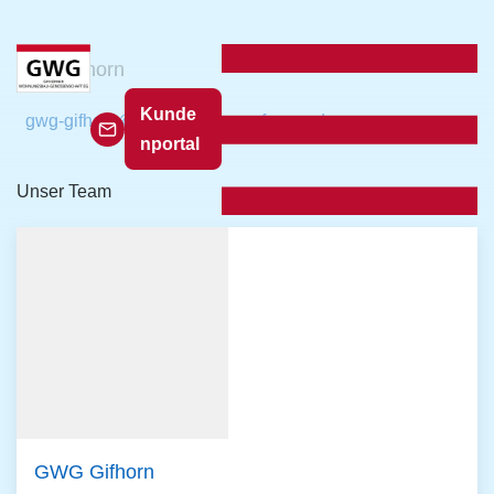
gwg_gifhorn
Kunde
gwg-gifhorn@interessentenanfragen.de
nportal
Unser Team
GWG Gifhorn