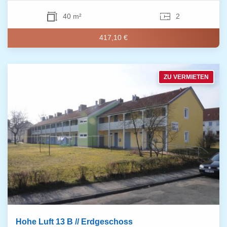
40 m²
2
417,10 €
ZU VERMIETEN
Hohe Luft 13 B // Erdgeschoss