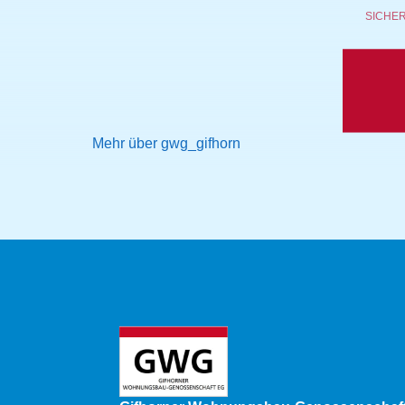
SICHE
Mehr über gwg_gifhorn