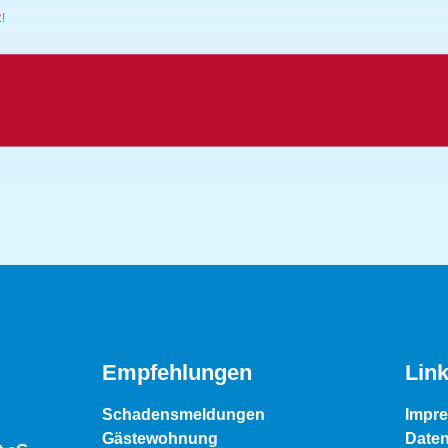
R!
Empfehlungen
Lin
Schadensmeldungen
Impr
Gästewohnung
Date