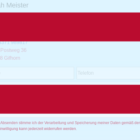
h Meister
ifhorn
gifhorn@interessentenanfragen.de
5371 989817
r Postweg 36
8 Gifhorn
 Absenden stimme ich der Verarbeitung und Speicherung meiner Daten gemäß de
inwilligung kann jederzeit widerrufen werden.