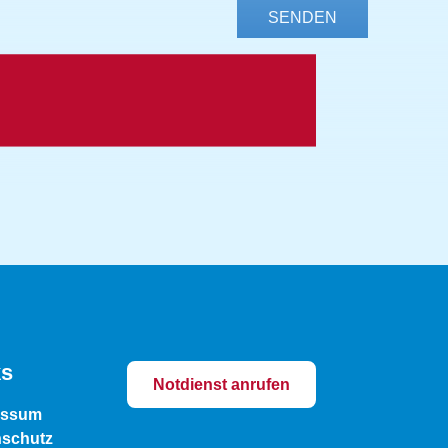
SENDEN
ks
Notdienst anrufen
essum
nschutz