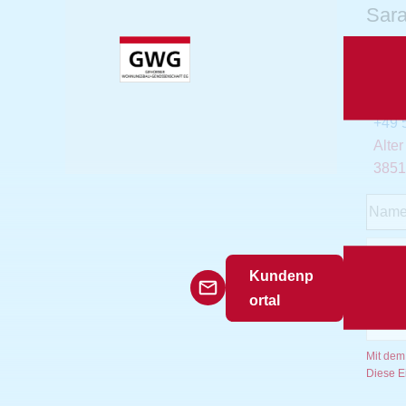
Sara
gwg_g
gwg-
+49 
Alte
3851
Kundenp
ortal
Mit dem
Diese E